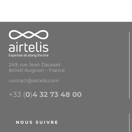
249, rue Jean Dausset
84140 Avignon – France
contact@airtelis.com
+33 (
0
)
4 32 73 48 00
NOUS SUIVRE