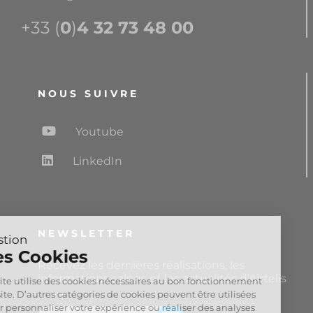
+33 (
0
)
4 32 73 48 00
NOUS SUIVRE
Youtube
LinkedIn
Gestion
NEWSLETTER
des Cookies
Recevez les dernières réalisations, les
Ce site utilise des cookies nécessaires
informations salons et les actualités d’Airtelis
au bon fonctionnement du site.
D’autres catégories de cookies peuvent être utilisées pour
personnaliser votre expérience ou réaliser des analyses pour