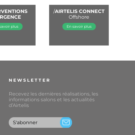
RVENTIONS
/
AIRTELIS CONNECT
URGENCE
Offshore
savoir plus
En savoir plus
NEWSLETTER
Recevez les dernières réalisations, les
informations salons et les actualités
d’Airtelis
S'abonner