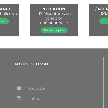
NANCE
/
LOCATION
/
INTE
’hélicoptères
d’hélicoptères en
D’
condition
plus
En 
opérationnelle
En savoir plus
NOUS SUIVRE
Youtube
LinkedIn