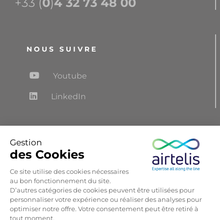
+33 (
0
)
4 32 73 48 00
NOUS SUIVRE
Youtube
LinkedIn
Gestion
NEWSLETTER
des Cookies
Recevez les dernières réalisations, les
Ce site utilise des cookies nécessaires
informations salons et les actualités d’Airtelis
au bon fonctionnement du site.
D’autres catégories de cookies peuvent être utilisées pour
personnaliser votre expérience ou réaliser des analyses pour
S'abonner
optimiser notre offre. Votre consentement peut être retiré à
tout moment.